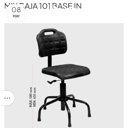
MIX BAJA 101 BASE IN
08
MAY