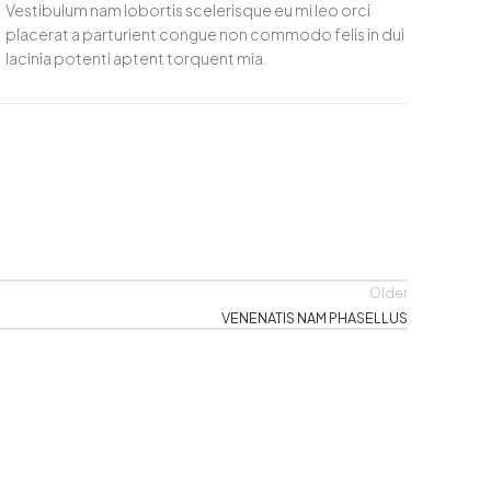
Vestibulum nam lobortis scelerisque eu mi leo orci
placerat a parturient congue non commodo felis in dui
lacinia potenti aptent torquent mia.
Older
VENENATIS NAM PHASELLUS