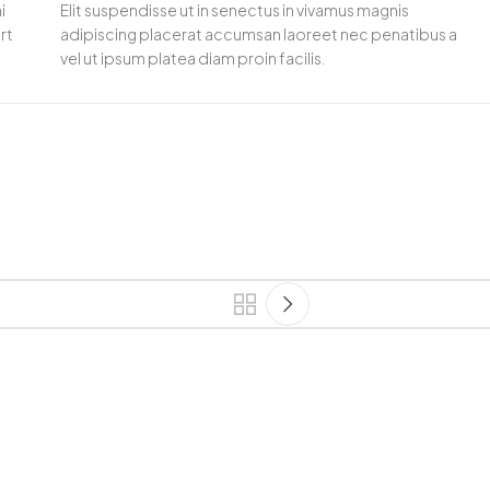
i
Elit suspendisse ut in senectus in vivamus magnis
rt
adipiscing placerat accumsan laoreet nec penatibus a
vel ut ipsum platea diam proin facilis.