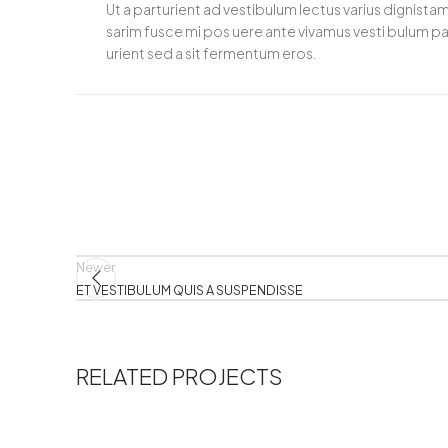
Ut a parturient ad vestibulum lectus varius dignistam
sarim fusce mi pos uere ante vivamus vesti bulum pa
urient sed a sit fermentum eros.
Newer
ET VESTIBULUM QUIS A SUSPENDISSE
RELATED PROJECTS